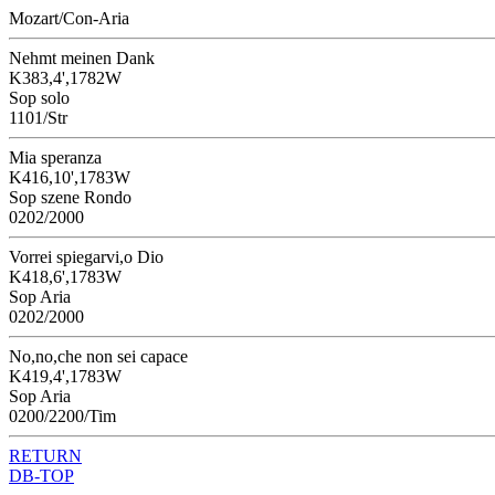
Mozart/Con-Aria
Nehmt meinen Dank
K383,4',1782W
Sop solo
1101/Str
Mia speranza
K416,10',1783W
Sop szene Rondo
0202/2000
Vorrei spiegarvi,o Dio
K418,6',1783W
Sop Aria
0202/2000
No,no,che non sei capace
K419,4',1783W
Sop Aria
0200/2200/Tim
RETURN
DB-TOP