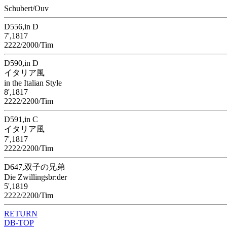
Schubert/Ouv
D556,in D
7',1817
2222/2000/Tim
D590,in D
イタリア風
in the Italian Style
8',1817
2222/2200/Tim
D591,in C
イタリア風
7',1817
2222/2200/Tim
D647,双子の兄弟
Die Zwillingsbr:der
5',1819
2222/2200/Tim
RETURN
DB-TOP