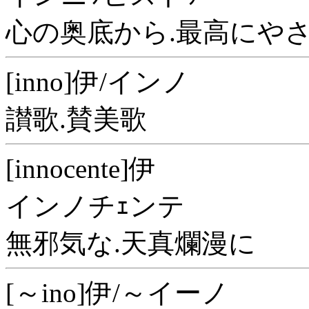
心の奥底から.最高にや
[inno]伊/インノ
讃歌.賛美歌
[innocente]伊
インノチｪンテ
無邪気な.天真爛漫に
[～ino]伊/～イーノ