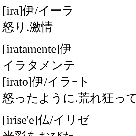
[ira]伊/イーラ
怒り.激情
[iratamente]伊
イラタメンテ
[irato]伊/イラｰト
怒ったように.荒れ狂って
[irise'e]仏/イリゼ