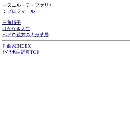
マヌエル・デ・ファリャ
：プロフィール
三角帽子
はかなき人生
ペドロ親方の人形芝居
作曲家INDEX
ｵﾍﾟﾗ名曲辞典TOP