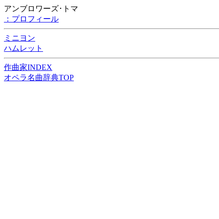
アンブロワーズ･トマ
：プロフィール
ミニヨン
ハムレット
作曲家INDEX
オペラ名曲辞典TOP