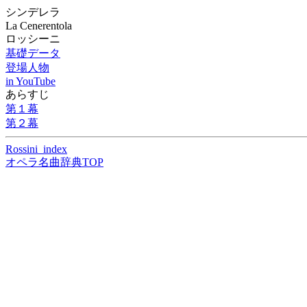
シンデレラ
La Cenerentola
ロッシーニ
基礎データ
登場人物
in YouTube
あらすじ
第１幕
第２幕
Rossini_index
オペラ名曲辞典TOP