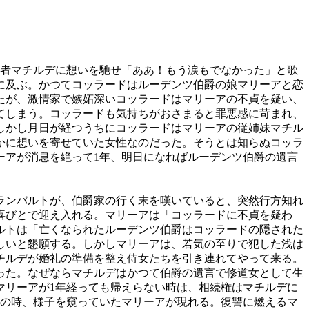
約者マチルデに想いを馳せ「ああ！もう涙もでなかった」と歌
に及ぶ。かつてコッラードはルーデンツ伯爵の娘マリーアと恋
たが、激情家で嫉妬深いコッラードはマリーアの不貞を疑い、
てしまう。コッラードも気持ちがおさまると罪悪感に苛まれ、
しかし月日が経つうちにコッラードはマリーアの従姉妹マチル
かに想いを寄せていた女性なのだった。そうとは知らぬコッラ
ーアが消息を絶って1年、明日になればルーデンツ伯爵の遺言
ランバルトが、伯爵家の行く末を嘆いていると、突然行方知れ
喜びとで迎え入れる。マリーアは「コッラードに不貞を疑わ
ルトは「亡くなられたルーデンツ伯爵はコッラードの隠された
しいと懇願する。しかしマリーアは、若気の至りで犯した浅は
チルデが婚礼の準備を整え侍女たちを引き連れてやって来る。
った。なぜならマチルデはかつて伯爵の遺言で修道女として生
マリーアが1年経っても帰えらない時は、相続権はマチルデに
その時、様子を窺っていたマリーアが現れる。復讐に燃えるマ