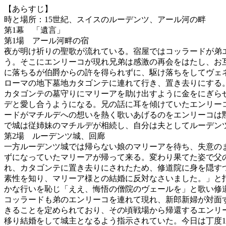
【あらすじ】
時と場所：15世紀、スイスのルーデンツ、アール河の畔
第1幕 「遺言」
第1場 アール河畔の宿
夜が明け祈りの聖歌が流れている。宿屋ではコッラードが弟
う。そこにエンリーコが現れ兄弟は感激の再会をはたし、お
に落ちるが伯爵からの許を得られずに、駆け落ちをしてヴェ
ローマの地下墓地カタゴンテに連れて行き、置き去りにする
カタゴンテの墓守りにマリーアを助け出すように金をにぎら
デと愛し合うようになる。兄の話に耳を傾けていたエンリー
ードがマチルデへの想いを熱く歌いあげるのをエンリーコは
で城は従姉妹のマチルデが相続し、自分は夫としてルーデン
第2場 ルーデンツ城、回廊
一方ルーデンツ城では帰らない娘のマリーアを待ち、失意の
ずになっていたマリーアが帰って来る。変わり果てた姿で父
れ、カタゴンテに置き去りにされたため、修道院に身を隠す
素性を知り、マリーア様との結婚に反対なさいました。」と
かな行いを恥じ「ええ、悔悟の僧院のヴェールを」と歌い修
コッラードも弟のエンリーコを連れて現れ、新郎新婦が対面
きることを定められており、その頃戦場から帰還するエンリ
移り結婚をして城主となるよう指示されていた。今日は丁度