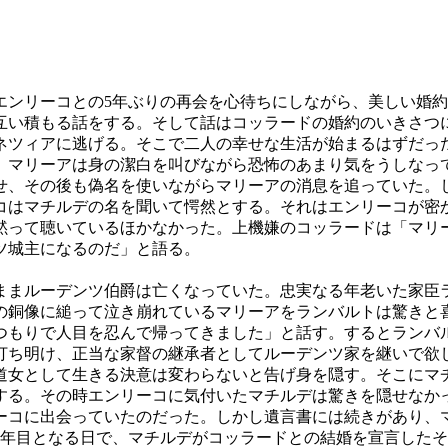
エンリーコとの5年ぶりの再会を心待ちにしながら、美しい婚
互い積もる話をする。そして話はコッラードの婚約のいきさつ
ネツィアに逃げる。そこで二人の幸せな生活が始まるはずだっ
。マリーアは身の潔白を叫びながら恐怖のあまり気をうしなっ
せ、その後も偽名を使いながらマリーアの消息を追っていた。
コはマチルデの名を聞いて愕然とする。それはエンリーコが密
黙って聴いているほかなかった。上機嫌のコッラードは「マリ
ツ城主になるのだ」と語る。
ままルーデンツ伯爵は亡くなっていた。忠実なる年老いた家臣
の銅像に縋って泣き崩れているマリーアをランバルトは驚きと
つもりで人目を忍んで帰ってきました」と話す。するとランバ
打ち明け、正当な家督の継承者としてルーデンツ家を継いで欲
道女として生きる決意は変わらないと告げ身を隠す。そこにマ
する。その時エンリーコに気付いたマチルデは驚きを隠せなか
ーコに出会っていたのだった。しかし遺言書には続きがあり、
1年目となる日で、マチルデがコッラードとの結婚を宣言した