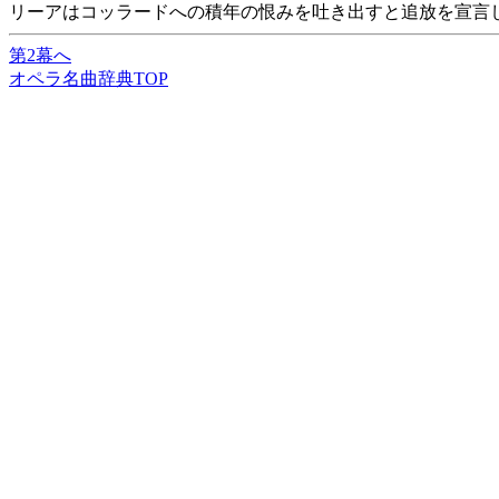
リーアはコッラードへの積年の恨みを吐き出すと追放を宣言
第2幕へ
オペラ名曲辞典TOP