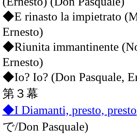
(Ernesto) (Don Pasquale)
◆E rinasto la impietrato (M
Ernesto)
◆Riunita immantinente (Nor
Ernesto)
◆Io? Io? (Don Pasquale, Er
第３幕
◆I Diamanti, presto, presto
で/Don Pasquale)