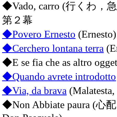
◆Vado, carro (行くわ，急いで
第２幕
◆Povero Ernesto
(Ernesto)
◆Cerchero lontana terra
(E
◆E se fia che as altro ogge
◆Quando avrete introdotto
◆Via, da brava
(Malatesta,
◆Non Abbiate paura (心