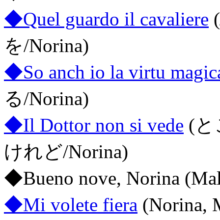
◆Quel guardo il cavaliere
を/Norina)
◆So anch io la virtu magic
る/Norina)
◆Il Dottor non si vede
(
けれど/Norina)
◆Bueno nove, Norina (Mala
◆Mi volete fiera
(Norina, M