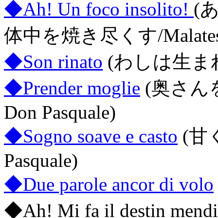
◆Ah! Un foco insolito!
(
体中を焼き尽くす/Malatesta,
◆Son rinato
(わしは生まれ変
◆Prender moglie
(奥さんを
Don Pasquale)
◆Sogno soave e casto
(甘く
Pasquale)
◆Due parole ancor di volo
◆Ah! Mi fa il destin mendi