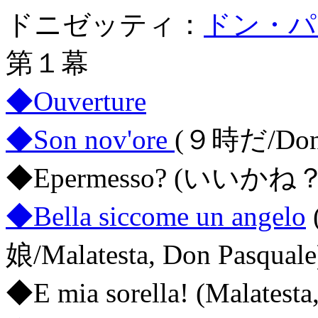
ドニゼッティ：
ドン・パ
第１幕
◆Ouverture
◆Son nov'ore
(９時だ/Don 
◆Epermesso? (いいかね？/Ma
◆Bella siccome un angelo
娘/Malatesta, Don Pasquale
◆E mia sorella! (Malatesta