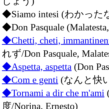
しょう)
◆Siamo intesi (わかったな/M
◆Don Pasquale (Malatesta,
◆Chetti, cheti, immantinen
れず/Don Pasquale, Malates
◆Aspetta, aspetta
(Don Pasq
◆Com e genti
(なんと快い４
◆Tornami a dir che m'ami
度/Norina, Ernesto)