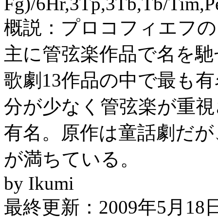
Fg)/6Hr,3Tp,3Tb,Tb/Tim,P
概説：プロコフィエフの
主に管弦楽作品で名を馳
歌劇13作品の中で最も
分が少なく管弦楽が重視
有名。原作は童話劇だが
が満ちている。
by Ikumi
最終更新：2009年5月18