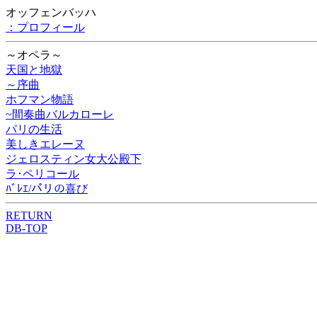
オッフェンバッハ
：プロフィール
～オペラ～
天国と地獄
～序曲
ホフマン物語
~間奏曲バルカローレ
パリの生活
美しきエレーヌ
ジェロスティン女大公殿下
ラ･ペリコール
ﾊﾞﾚｴ/パリの喜び
RETURN
DB-TOP