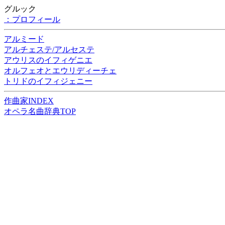
グルック
：プロフィール
アルミード
アルチェステ/アルセステ
アウリスのイフィゲニエ
オルフェオとエウリディーチェ
トリドのイフィジェニー
作曲家INDEX
オペラ名曲辞典TOP