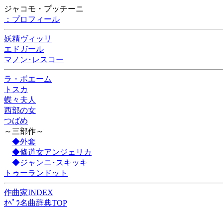
ジャコモ・プッチーニ
：プロフィール
妖精ヴィッリ
エドガール
マノン･レスコー
ラ・ボエーム
トスカ
蝶々夫人
西部の女
つばめ
～三部作～
◆外套
◆修道女アンジェリカ
◆ジャンニ･スキッキ
トゥーランドット
作曲家INDEX
ｵﾍﾟﾗ名曲辞典TOP