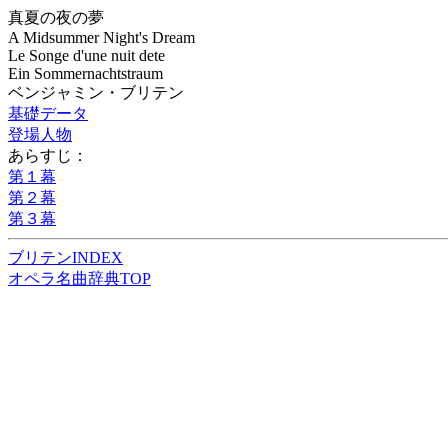
真夏の夜の夢
A Midsummer Night's Dream
Le Songe d'une nuit dete
Ein Sommernachtstraum
ベンジャミン・ブリテン
基礎データ
登場人物
あらすじ：
第１幕
第２幕
第３幕
ブリテンINDEX
オペラ名曲辞典TOP