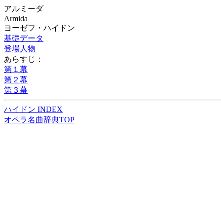
アルミーダ
Armida
ヨーゼフ・ハイドン
基礎データ
登場人物
あらすじ：
第１幕
第２幕
第３幕
ハイドン INDEX
オペラ名曲辞典TOP