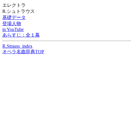
エレクトラ
R.シュトラウス
基礎データ
登場人物
in YouTube
あらすじ：全１幕
R.Strauss_index
オペラ名曲辞典TOP