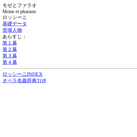
モゼとファラオ
Moise et pharaon
ロッシーニ
基礎データ
登場人物
あらすじ：
第１幕
第２幕
第３幕
第４幕
ロッシーニINDEX
オペラ名曲辞典TOP