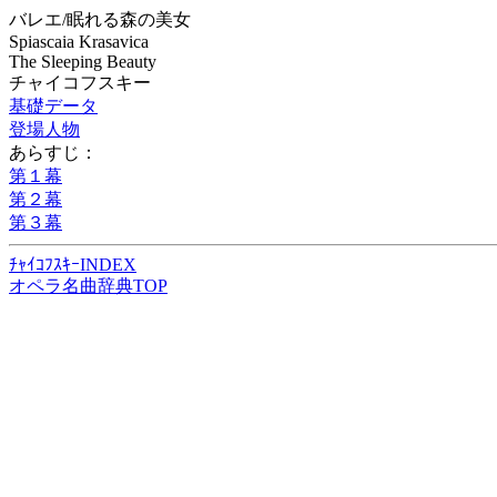
バレエ/眠れる森の美女
Spiascaia Krasavica
The Sleeping Beauty
チャイコフスキー
基礎データ
登場人物
あらすじ：
第１幕
第２幕
第３幕
ﾁｬｲｺﾌｽｷｰINDEX
オペラ名曲辞典TOP