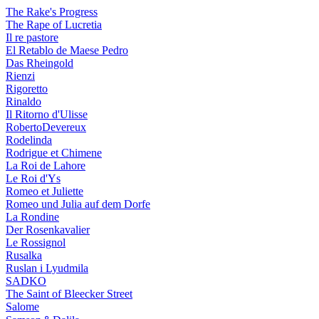
The Rake's Progress
The Rape of Lucretia
Il re pastore
El Retablo de Maese Pedro
Das Rheingold
Rienzi
Rigoretto
Rinaldo
Il Ritorno d'Ulisse
RobertoDevereux
Rodelinda
Rodrigue et Chimene
La Roi de Lahore
Le Roi d'Ys
Romeo et Juliette
Romeo und Julia auf dem Dorfe
La Rondine
Der Rosenkavalier
Le Rossignol
Rusalka
Ruslan i Lyudmila
SADKO
The Saint of Bleecker Street
Salome