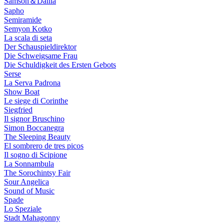
Samson＆Dalila
Sapho
Semiramide
Semyon Kotko
La scala di seta
Der Schauspieldirektor
Die Schweigsame Frau
Die Schuldigkeit des Ersten Gebots
Serse
La Serva Padrona
Show Boat
Le siege di Corinthe
Siegfried
Il signor Bruschino
Simon Boccanegra
The Sleeping Beauty
El sombrero de tres picos
Il sogno di Scipione
La Sonnambula
The Sorochintsy Fair
Sour Angelica
Sound of Music
Spade
Lo Speziale
Stadt Mahagonny