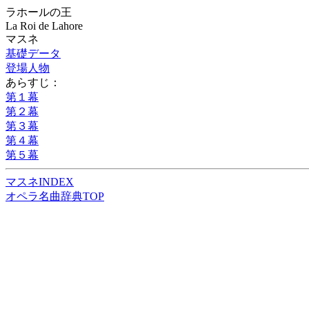
ラホールの王
La Roi de Lahore
マスネ
基礎データ
登場人物
あらすじ：
第１幕
第２幕
第３幕
第４幕
第５幕
マスネINDEX
オペラ名曲辞典TOP