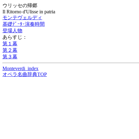
ウリッセの帰郷
Il Ritorno d'Ulisse in patria
モンテヴェルディ
基礎ﾃﾞｰﾀ･演奏時間
登場人物
あらすじ：
第１幕
第２幕
第３幕
Monteverdi_index
オペラ名曲辞典TOP