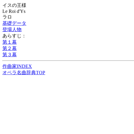
イスの王様
Le Roi d'Ys
ラロ
基礎データ
登場人物
あらすじ：
第１幕
第２幕
第３幕
作曲家INDEX
オペラ名曲辞典TOP