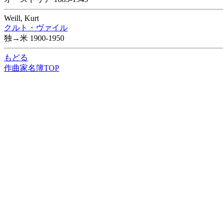
Weill, Kurt
クルト・ヴァイル
独→米 1900-1950
もどる
作曲家名簿TOP