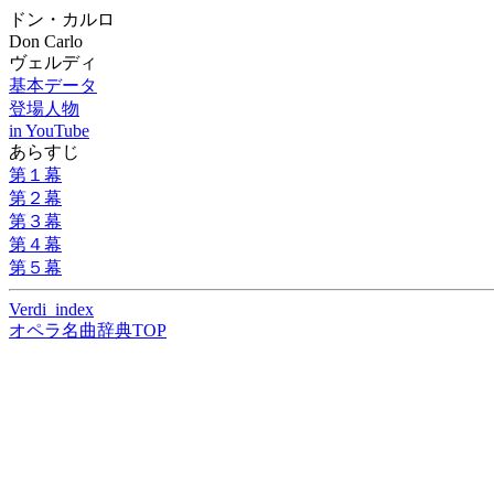
ドン・カルロ
Don Carlo
ヴェルディ
基本データ
登場人物
in YouTube
あらすじ
第１幕
第２幕
第３幕
第４幕
第５幕
Verdi_index
オペラ名曲辞典TOP